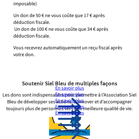
imposable)
Un don de 50 € ne vous coûte que 17 € après
déduction fiscale.
Un don de 100 € ne vous coûte que 34 € après
déduction fiscale.
Vous recevrez automatiquement un reçu fiscal après
votre don.
Soutenir Siel Bleu de multiples façons
En savoir plus
En savoir plus
Les dons sont indispensables pour permettre à l’Association Siel
En savoir plus
Bleu de développer ses actions, d’innover et d’accompagner
En savoir plus
toujours plus de personnes vers une meilleure qualité de vie.
En savoir plus
Don par chèque
Don en ligne
Don régulier
Don gratuit