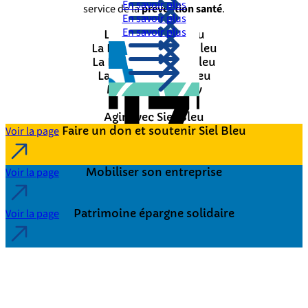
En savoir plus
service de la
prévention santé
.
En savoir plus
En savoir plus
L’Institut Siel Bleu
La Fédération Siel Bleu
La Fondation Siel Bleu
La Foncière Siel Bleu
Make Me Healthy
FizzUp
Agir avec Siel Bleu
Voir la page
Faire un don et soutenir Siel Bleu
Voir la page
Mobiliser son entreprise
Voir la page
Patrimoine épargne solidaire