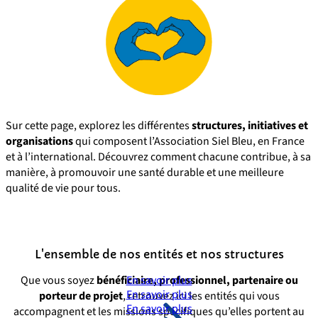
Sur cette page, explorez les différentes
structures, initiatives et
organisations
qui composent l’Association Siel Bleu, en France
et à l’international. Découvrez comment chacune contribue, à sa
manière, à promouvoir une santé durable et une meilleure
qualité de vie pour tous.
L'ensemble de nos entités et nos structures
Que vous soyez
bénéficiaire, professionnel, partenaire ou
En savoir plus
En savoir plus
porteur de projet
, retrouvez ici les entités qui vous
En savoir plus
accompagnent et les missions spécifiques qu’elles portent au