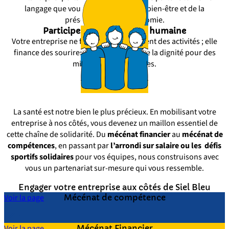
langage que vous lorsqu'il s'agit du bien-être et de la
préservation de l'autonomie.
Participer à une aventure humaine
Votre entreprise ne finance pas seulement des activités ; elle
finance des sourires, du lien social et de la dignité pour des
milliers de bénéficiaires.
La santé est notre bien le plus précieux. En mobilisant votre
entreprise à nos côtés, vous devenez un maillon essentiel de
cette chaîne de solidarité. Du
mécénat financier
au
mécénat de
compétences
, en passant par
l’arrondi sur salaire ou les
défis
sportifs solidaires
pour vos équipes, nous construisons avec
vous un partenariat sur-mesure qui vous ressemble.
Engager votre entreprise aux côtés de Siel Bleu
Voir la page
Mécénat de compétence
Voir la page
Mécénat Financier