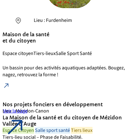
Lieu : Furdenheim
Maison de la santé
et du citoyen
Espace citoyen
Tiers-lieux
Salle Sport Santé
Un bassin pour des activités aquatiques adaptées. Bougez,
nagez, retrouvez la forme !
Nos projets fonciers en développement
Lieu :
Voir la page
Mézidon-Canon
La Maison de la santé et du citoyen de Mézidon
Vallée d’Auge
Espace Citoyen
Salle sport santé
Tiers lieux
Tiers-lieu social – Phase de Faisabilité.